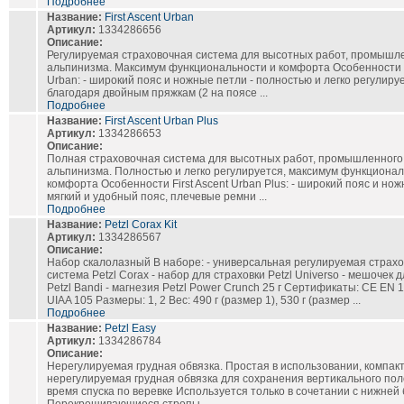
Подробнее
Название:
First Ascent Urban
Артикул:
1334286656
Описание:
Регулируемая страховочная система для высотных работ, промышл
альпинизма. Максимум функциональности и комфорта Особенности Fi
Urban: - широкий пояс и ножные петли - полностью и легко регулиру
благодаря двойным пряжкам (2 на поясе ...
Подробнее
Название:
First Ascent Urban Plus
Артикул:
1334286653
Описание:
Полная страховочная система для высотных работ, промышленного
альпинизма. Полностью и легко регулируется, максимум функционал
комфорта Особенности First Ascent Urban Plus: - широкий пояс и нож
мягкий и удобный пояс, плечевые ремни ...
Подробнее
Название:
Petzl Corax Kit
Артикул:
1334286567
Описание:
Набор скалолазный В наборе: - универсальная регулируемая страх
система Petzl Corax - набор для страховки Petzl Universo - мешочек 
Petzl Bandi - магнезия Petzl Power Crunch 25 г Сертификаты: CE EN 1
UIAA 105 Размеры: 1, 2 Вес: 490 г (размер 1), 530 г (размер ...
Подробнее
Название:
Petzl Easy
Артикул:
1334286784
Описание:
Нерегулируемая грудная обвязка. Простая в использовании, компак
нерегулируемая грудная обвязка для сохранения вертикального по
время спуска по веревке Используется только в сочетании с нижней 