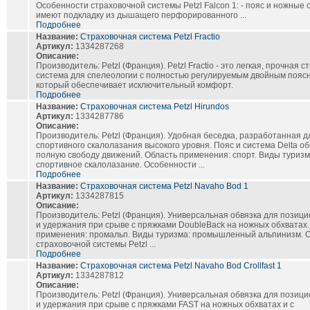
Особенности страховочной системы Petzl Falcon 1: - пояс и ножные
имеют подкладку из дышащего перфорированного ...
Подробнее
Название:
Страховочная система Petzl Fractio
Артикул:
1334287268
Описание:
Производитель: Petzl (Франция). Petzl Fractio - это легкая, прочная 
система для спелеологии с полностью регулируемым двойным пояс
который обеспечивает исключительный комфорт.
Подробнее
Название:
Страховочная система Petzl Hirundos
Артикул:
1334287786
Описание:
Производитель: Petzl (Франция). Удобная беседка, разработанная д
спортивного скалолазания высокого уровня. Пояс и система Delta о
полную свободу движений. Область применения: спорт. Виды туризм
спортивное скалолазание. Особенности ...
Подробнее
Название:
Страховочная система Petzl Navaho Bod 1
Артикул:
1334287815
Описание:
Производитель: Petzl (Франция). Универсальная обвязка для позиц
и удержания при срыве с пряжками DoubleBack на ножных обхватах.
применения: промальп. Виды туризма: промышленный альпинизм. 
страховочной системы Petzl ...
Подробнее
Название:
Страховочная система Petzl Navaho Bod Crollfast 1
Артикул:
1334287812
Описание:
Производитель: Petzl (Франция). Универсальная обвязка для позиц
и удержания при срыве с пряжками FAST на ножных обхватах и с