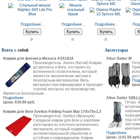
Spruce M/L
Glaci
Подробнее...
Подробнее...
Подробнее...
Под
p.
p.
p.
Взять
с собой
Аксессуары
Коврик для фитнеса Mesuca AS51818
Altus Gaiter M
Производитель: Joerex (Китай) Коврик
Гетр
дл фитнеса и йоги, зготовлен из
Пре
вспененного полиэтилена, который
испо
является экологически чистым и
дост
безопасным материалом. Весь
Под
материал сертифицирован и проходит
Цена
строгий контроль на производстве.
Является безопасным ...
Подробнее
Altus Gaiter S(M,L)
Цена: 630.90 руб.
Гетры и
встреча
широкая
Коврик для йоги Sveltus Folding Foam Mat 170х70х1,3
подходя
Производитель: Sveltus (Франция).
под зат
Складной коврик для йоги и аэробики
Застежк
изготовлен из плотного вспененного
креплени
материала, который подвержен
Подробнее
антибактериальной обработке и
Цена: 1141.50 руб.
устойчив к повреждениям. Коврик