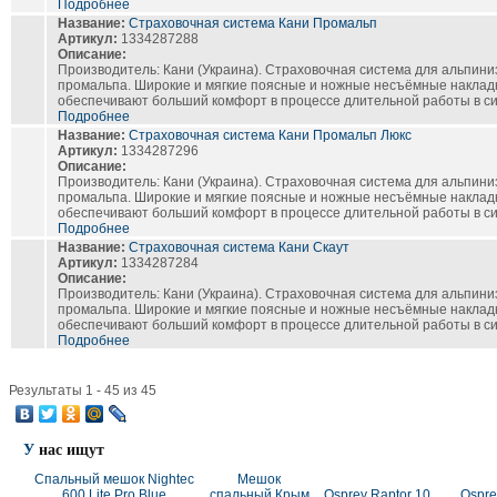
Подробнее
Название:
Страховочная система Кани Промальп
Артикул:
1334287288
Описание:
Производитель: Кани (Украина). Страховочная система для альпини
промальпа. Широкие и мягкие поясные и ножные несъёмные наклад
обеспечивают больший комфорт в процессе длительной работы в си
Подробнее
Название:
Страховочная система Кани Промальп Люкс
Артикул:
1334287296
Описание:
Производитель: Кани (Украина). Страховочная система для альпини
промальпа. Широкие и мягкие поясные и ножные несъёмные наклад
обеспечивают больший комфорт в процессе длительной работы в си
Подробнее
Название:
Страховочная система Кани Скаут
Артикул:
1334287284
Описание:
Производитель: Кани (Украина). Страховочная система для альпини
промальпа. Широкие и мягкие поясные и ножные несъёмные наклад
обеспечивают больший комфорт в процессе длительной работы в си
Подробнее
Результаты 1 - 45 из 45
У
нас ищут
Спальный мешок Nightec
Мешок
600 Lite Pro Blue
спальный Крым
Osprey Raptor 10
Ospre