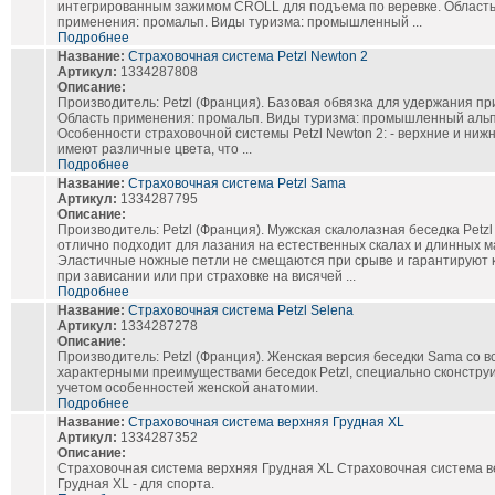
интегрированным зажимом CROLL для подъема по веревке. Област
применения: промальп. Виды туризма: промышленный ...
Подробнее
Название:
Страховочная система Petzl Newton 2
Артикул:
1334287808
Описание:
Производитель: Petzl (Франция). Базовая обвязка для удержания пр
Область применения: промальп. Виды туризма: промышленный аль
Особенности страховочной системы Petzl Newton 2: - верхние и ниж
имеют различные цвета, что ...
Подробнее
Название:
Страховочная система Petzl Sama
Артикул:
1334287795
Описание:
Производитель: Petzl (Франция). Мужская скалолазная беседка Petz
отлично подходит для лазания на естественных скалах и длинных 
Эластичные ножные петли не смещаются при срыве и гарантируют
при зависании или при страховке на висячей ...
Подробнее
Название:
Страховочная система Petzl Selena
Артикул:
1334287278
Описание:
Производитель: Petzl (Франция). Женская версия беседки Sama со в
характерными преимуществами беседок Petzl, специально сконстру
учетом особенностей женской анатомии.
Подробнее
Название:
Страховочная система верхняя Грудная XL
Артикул:
1334287352
Описание:
Страховочная система верхняя Грудная XL Страховочная система 
Грудная XL - для спорта.