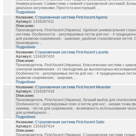
Универсальная; Совместима с нижней страховочной системой; Бол
диапазон регулировки; Простота конструкций; ...
Подробнее
Название:
Страховочная система First Ascent Agama
Артикул:
1334287411
Описание:
Производитель: First Ascent (Украина). Удобная универсальная стра
система. Особенности: - регулируемые петли для ног; - 4 традицио
для развески снаряжения; - широкая, удобная страховочная петля. 
произведено ...
Подробнее
Название:
Страховочная система First Ascent Lacerta
Артикул:
1334287420
Описание:
Производитель: First Ascent (Украина). Классическая система с широ
спектром применения - от скалодрома до высокогорных восхождений
Особенности: - регулируемые петли для ног; - 4 традиционные петл
развески снаряжения; - широкая, ...
Подробнее
Название:
Страховочная система First Ascent Meander
Артикул:
1334287418
Описание:
Производитель: First Ascent (Украина). Лучший выбор для спелеологи
Особенности: - регулируемые пояс и петли для ног; - низкая точка ф
зажима; - петли для снаряжения; - возможность использования чехла
для шлямбурного ...
Подробнее
Название:
Страховочная система First Ascent Salto
Артикул:
1334287414
Описание:
Производитель: First Ascent (Украина). Страховочная система только