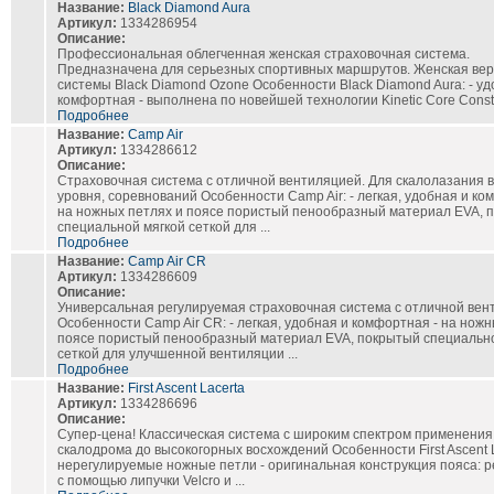
Название:
Black Diamond Aura
Артикул:
1334286954
Описание:
Профессиональная облегченная женская страховочная система.
Предназначена для серьезных спортивных маршрутов. Женская ве
системы Black Diamond Ozone Особенности Black Diamond Aura: - уд
комфортная - выполнена по новейшей технологии Kinetic Core Constr
Подробнее
Название:
Camp Air
Артикул:
1334286612
Описание:
Страховочная система с отличной вентиляцией. Для скалолазания 
уровня, соревнований Особенности Camp Air: - легкая, удобная и ко
на ножных петлях и поясе пористый пенообразный материал EVA, 
специальной мягкой сеткой для ...
Подробнее
Название:
Camp Air CR
Артикул:
1334286609
Описание:
Универсальная регулируемая страховочная система с отличной вен
Особенности Camp Air CR: - легкая, удобная и комфортная - на ножн
поясе пористый пенообразный материал EVA, покрытый специальн
сеткой для улучшенной вентиляции ...
Подробнее
Название:
First Ascent Lacerta
Артикул:
1334286696
Описание:
Супер-цена! Классическая система с широким спектром применения 
скалодрома до высокогорных восхождений Особенности First Ascent La
нерегулируемые ножные петли - оригинальная конструкция пояса: р
с помощью липучки Velcro и ...