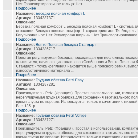
Нет Транспортировочное кольцо: Нет...
Подробнее
Название:
Беседка поясная комфорт L
Артикул:
1334287371
Описание:
Беседка поясная комфорт L Беседка поясная комфорт L - система д
страховки. Беседка поясная комфорт L характеристики: Тип/модель:
Регулировка ног: Нет Регулировка ширины: Нет Транспортировочное 
Подробнее
Название:
Венто Поясная беседка Стандарт
Артикул:
1334286717
Описание:
Простая регулируемая беседка, подходящая для несложных походов
альпинизма, начинающих скалолазов Особенности Венто Поясная 
Стандарт: - точка крепления находится выше поясного ремня, выпо
износоустойчивого материала ...
Подробнее
Название:
Грудная обвязка Petzl Easy
Артикул:
1334287281
Описание:
Производитель: Petzl (Франция). Простая в использовании, компактн
нерегулируемая грудная обвязка для сохранения вертикального по
время спуска по веревке. Используется только в сочетании с нижней
Вес: 135 гр.
Подробнее
Название:
Грудная обвязка Petzl Voltige
Артикул:
1334287271
Описание:
Производитель: Petzl (Франция). Простая в использовании, компактн
нерегулируемая грудная обвязка для сохранения вертикального по
время спуска по веревке. Используется только в сочетании с нижней