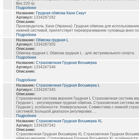
Вес:220 гр.
Подробнее
Название:
Грудная обвязка Кани Скаут
Артикул:
1334287292
Описание:
Производитель: Кани (Украина). Грудная обвязка для использования
нижней системой, препятствует переворачиванию туловища вниз го
Подробнее
Название:
Обвязка грудная L
Артикул:
1334287355
Описание:
Обвязка грудная L Обвязка грудная L - для экстримального спорта.
Подробнее
Название:
Страховочная Грудная Восьмерка
Артикул:
1334287348
Описание:
Подробнее
Название:
Страховочная Грудная Восьмерка L
Артикул:
1334287345
Описание:
Страховочная система верхняя Грудная L Страховочная система ве
Грудная L - регулируемая грудная обвязка. Страховочная система в
Грудная L особенности: Универсальная; Совместима с нижней стра
системой; Большой диапазон регулировки; ...
Подробнее
Название:
Страховочная Грудная Восьмерка XL
Артикул:
1334287342
Описание:
Страховочная Грудная Восьмерка XL Страховочная Грудная Восьмер
обвязка верхняя. Страховочная Грудная Восьмерка XL особенности: