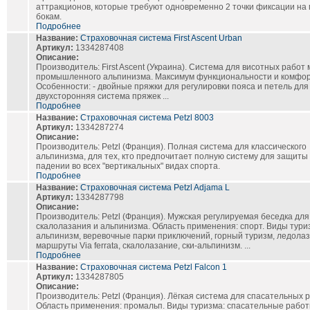
аттракционов, которые требуют одновременно 2 точки фиксации на 
бокам.
Подробнее
Название:
Страховочная система First Ascent Urban
Артикул:
1334287408
Описание:
Производитель: First Ascent (Украина). Система для висотных работ
промышленного альпинизма. Максимум функциональности и комфор
Особенности: - двойные пряжки для регулировки пояса и петель для н
двухсторонняя система пряжек ...
Подробнее
Название:
Страховочная система Petzl 8003
Артикул:
1334287274
Описание:
Производитель: Petzl (Франция). Полная система для классического
альпинизма, для тех, кто предпочитает полную систему для защиты
падении во всех "вертикальных" видах спорта.
Подробнее
Название:
Страховочная система Petzl Adjama L
Артикул:
1334287798
Описание:
Производитель: Petzl (Франция). Мужская регулируемая беседка для
скалолазания и альпинизма. Область применения: спорт. Виды тури
альпинизм, веревочные парки приключений, горный туризм, ледолаз
маршруты Via ferrata, скалолазание, ски-альпинизм. ...
Подробнее
Название:
Страховочная система Petzl Falcon 1
Артикул:
1334287805
Описание:
Производитель: Petzl (Франция). Лёгкая система для спасательных р
Область применения: промальп. Виды туризма: спасательные работ