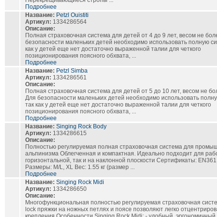
Перекрещивающиеся стропы ...
Подробнее
Название:
Petzl Ouistiti
Артикул:
1334286564
Описание:
Полная страховочная система для детей от 4 до 9 лет, весом не боле
безопасности маленьких детей необходимо использовать полную сис
как у детей еще нет достаточно выраженной талии для четкого
позиционирования поясного обхвата, ...
Подробнее
Название:
Petzl Simba
Артикул:
1334286561
Описание:
Полная страховочная система для детей от 5 до 10 лет, весом не бол
Для безопасности маленьких детей необходимо использовать полну
так как у детей еще нет достаточно выраженной талии для четкого
позиционирования поясного обхвата, ...
Подробнее
Название:
Singing Rock Body
Артикул:
1334286615
Описание:
Полностью регулируемая полная страховочная система для промы
альпинизма Облегченная и компактная. Идеально подходит для рабо
горизонтальной, так и на наклонной плоскости Сертификаты: EN361
Размеры: M/L, XL Вес: 1.55 кг (размер ...
Подробнее
Название:
Singing Rock Midi
Артикул:
1334286650
Описание:
Многофункциональная полностью регулируемая страховочная систе
lock пряжки на ножных петлях и поясе позволяют легко отцентриров
крепления Особенности Singing Rock Midi: - удобный, эргономичный 