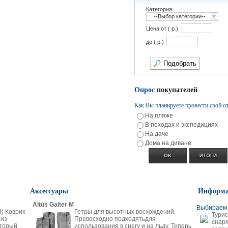
Категория
--Выбор категории--
Цена от ( p.)
до ( p.)
Опрос
покупателей
Как Вы планируете провести свой о
На пляже
В походах и экспедициях
На даче
Дома на диване
Аксессуары
Информ
Altus Gaiter M
Выбираем 
й) Коврик
Гетры для высотных восхождений.
Турис
 из
Превосходно подходятьдля
снаря
оторый
использования в снегу и на льду. Теперь