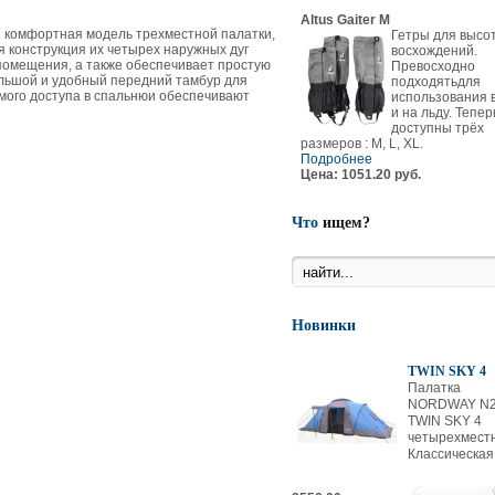
Altus Gaiter M
 комфортная модель трехместной палатки,
Гетры для высо
я конструкция их четырех наружных дуг
восхождений.
 помещения, а также обеспечивает простую
Превосходно
ольшой и удобный передний тамбур для
подходятьдля
мого доступа в спальнюи обеспечивают
использования в
и на льду. Тепер
доступны трёх
размеров : M, L, XL.
Подробнее
Цена: 1051.20 руб.
Что
ищем?
Новинки
TWIN SKY 4
Палатка
NORDWAY N2
TWIN SKY 4
четырехмест
Классическая 4