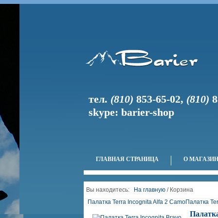
тел.
(810)
853-65-02
,
(810)
8
skype: barier-shop
ГЛАВНАЯ СТРАНИЦА
О МАГАЗИ
Вы находитесь:
На главную
/ Корзина
Палатка Terra Incognita Alfa 2 Camo
Палатка Ter
Палатка