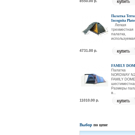
8550.00 р.
Палатка Terra
Incognita Plato
Легкая
трехместная
палатка,
используемая 
4731.00 р.
FAMILY DOM
Палатка
NORDWAY N2
FAMILY DOM
шестиместна
Размеры пал
в...
11010.00 р.
Выбор
по цене