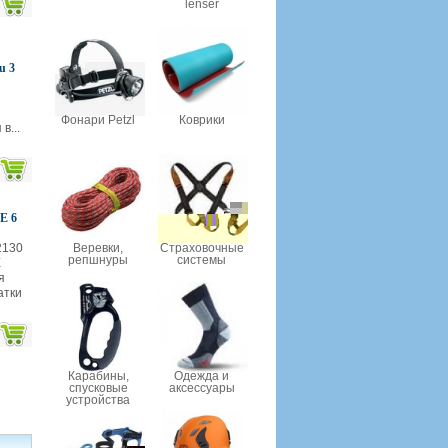
lenser
u 3
Фонари Petzl
Коврики
в...
E 6
130
Веревки,
Страховочные
репшнуры
системы
E
я
атки
Карабины,
Одежда и
спусковые
аксессуары
устройства