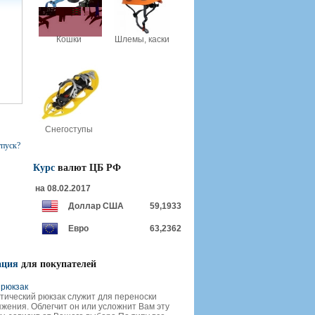
Кошки
Шлемы, каски
Снегоступы
тпуск?
Курс
валют ЦБ РФ
на 08.02.2017
Доллар США
59,1933
Евро
63,2362
ация
для покупателей
рюкзак
тический рюкзак служит для переноски
жения. Облегчит он или усложнит Вам эту