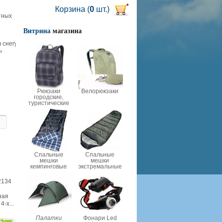
Корзина (
0
шт.)
тных
Витрина
магазина
 снегу
ь
Рюкзаки
Велорюкзаки
городские,
туристические
Спальные
Спальные
мешки
мешки
кемпинговые
экстремальные
134
ная
-х...
Палатки
Фонари Led