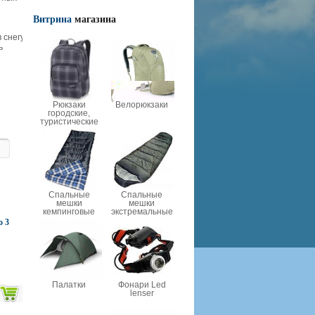
Витрина
магазина
 снегу
ь
Рюкзаки
Велорюкзаки
городские,
туристические
Спальные
Спальные
мешки
мешки
кемпинговые
экстремальные
o 3
Палатки
Фонари Led
lenser