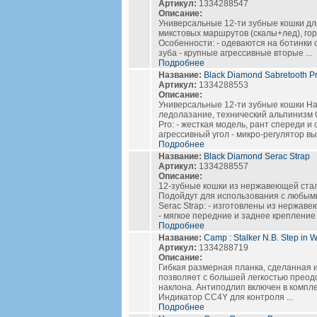
Артикул:
1334288547
Описание:
Универсальные 12-ти зубные кошки дл
микстовых маршрутов (скалы+лед), гор
Особенности: - одеваются на ботинки с
зуба - крупные агрессивные вторые ...
Подробнее
Название:
Black Diamond Sabretooth P
Артикул:
1334288553
Описание:
Универсальные 12-ти зубные кошки На
ледолазание, технический альпинизм 
Pro: - жесткая модель, рант спереди и 
агрессивный угол - микро-регулятор выс
Подробнее
Название:
Black Diamond Serac Strap
Артикул:
1334288557
Описание:
12-зубные кошки из нержавеющей стал
Подойдут для использования с любым
Serac Strap: - изготовлены из нержаве
- мягкое передние и заднее крепление .
Подробнее
Название:
Camp : Stalker N.B. Step in W
Артикул:
1334288719
Описание:
Гибкая размерная планка, сделанная и
позволяет с большей легкостью преод
наклона. Антиподлип включен в компле
Индикатор CC4Y для контроля ...
Подробнее