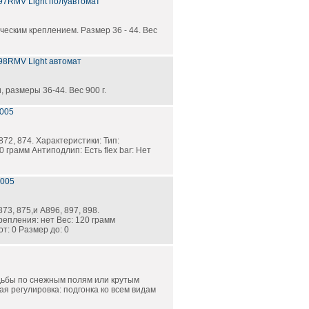
897RMV Light полуавтомат
ческим креплением. Размер 36 - 44. Вес
898RMV Light автомат
 размеры 36-44. Вес 900 г.
0005
72, 874. Характеристики: Тип:
0 грамм Антиподлип: Есть flex bar: Нет
0005
3, 875,и А896, 897, 898.
репления: нет Вес: 120 грамм
от: 0 Размер до: 0
одьбы по снежным полям или крутым
я регулировка: подгонка ко всем видам