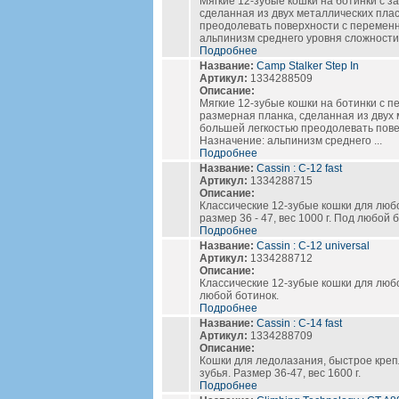
Мягкие 12-зубые кошки на ботинки с з
сделанная из двух металлических плас
преодолевать поверхности с перемен
альпинизм среднего уровня сложности .
Подробнее
Название:
Camp Stalker Step In
Артикул:
1334288509
Описание:
Мягкие 12-зубые кошки на ботинки с п
размерная планка, сделанная из двух 
большей легкостью преодолевать пов
Назначение: альпинизм среднего ...
Подробнее
Название:
Cassin : C-12 fast
Артикул:
1334288715
Описание:
Классические 12-зубые кошки для люб
размер 36 - 47, вес 1000 г. Под любой 
Подробнее
Название:
Cassin : C-12 universal
Артикул:
1334288712
Описание:
Классические 12-зубые кошки для любог
любой ботинок.
Подробнее
Название:
Cassin : C-14 fast
Артикул:
1334288709
Описание:
Кошки для ледолазания, быстрое креп
зубья. Размер 36-47, вес 1600 г.
Подробнее