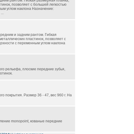
адним рантом. Гибкая размерная планка,
тинок, позволяет с большей легкостью
ным углом наклона Назначение:
..
ередним и задним рантом. Гибкая
металлических пластинок, позволяет с
ерхности с переменным углом наклона
ого рельефа, плоские передние зубья,
ботинок.
о покрытия. Размер 36 - 47, вес 960 г. На
ление monopoint, кованые передние