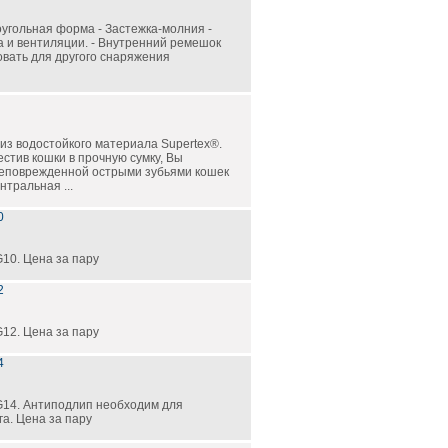
моугольная форма - Застежка-молния -
а и вентиляции. - Внутренний ремешок
овать для другого снаряжения
из водостойкого материала Supertex®.
стив кошки в прочную сумку, Вы
неповрежденной острыми зубьями кошек
нтральная ...
0
G10. Цена за пару
2
G12. Цена за пару
4
 G14. Антиподлип необходим для
га. Цена за пару