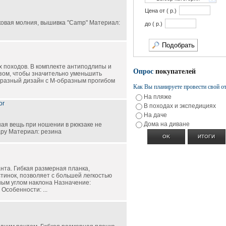
Цена от ( p.)
ковая молния, вышивка "Camp" Материал:
до ( p.)
х походов. В комплекте антиподлипы и
Опрос
покупателей
зом, чтобы значительно уменьшить
бразный дизайн с М-образным прогибом
Как Вы планируете провести свой о
На пляже
or
В походах и экспедициях
На даче
Дома на диване
ная вещь при ношении в рюкзаке не
ару Материал: резина
анта. Гибкая размерная планка,
тинок, позволяет с большей легкостью
ным углом наклона Назначение:
Особенности: ...