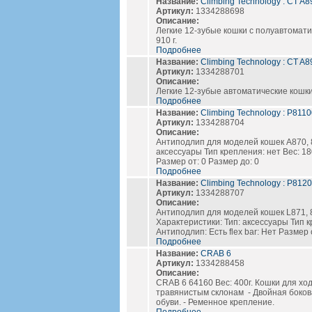
Название:
Climbing Technology : CT A
Артикул:
1334288698
Описание:
Легкие 12-зубые кошки с полуавтомати
910 г.
Подробнее
Название:
Climbing Technology : СT A
Артикул:
1334288701
Описание:
Легкие 12-зубые автоматические кошки,
Подробнее
Название:
Climbing Technology : P811
Артикул:
1334288704
Описание:
Антиподлип для моделей кошек А870, 8
аксессуары Тип крепления: нет Вес: 18
Размер от: 0 Размер до: 0
Подробнее
Название:
Climbing Technology : P812
Артикул:
1334288707
Описание:
Антиподлип для моделей кошек L871, 87
Характеристики: Тип: аксессуары Тип к
Антиподлип: Есть flex bar: Нет Размер 
Подробнее
Название:
CRAB 6
Артикул:
1334288458
Описание:
CRAB 6 64160 Вес: 400г. Кошки для х
травянистым склонам - Двойная бокова
обуви. - Ременное крепление.