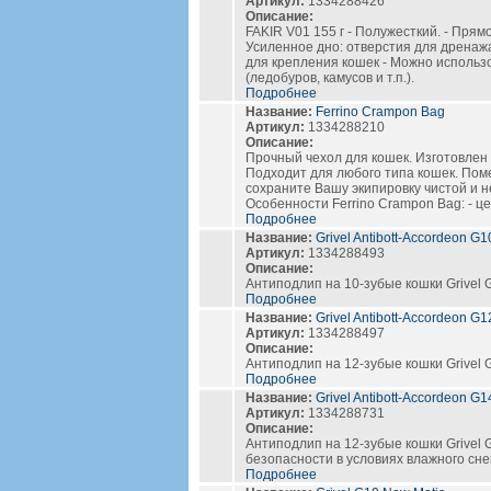
Артикул:
1334288426
Описание:
FAKIR V01 155 г - Полужесткий. - Пря
Усиленное дно: отверстия для дренаж
для крепления кошек - Можно использ
(ледобуров, камусов и т.п.).
Подробнее
Название:
Ferrino Crampon Bag
Артикул:
1334288210
Описание:
Прочный чехол для кошек. Изготовлен 
Подходит для любого типа кошек. Поме
сохраните Вашу экипировку чистой и 
Особенности Ferrino Crampon Bag: - це
Подробнее
Название:
Grivel Antibott-Accordeon G1
Артикул:
1334288493
Описание:
Антиподлип на 10-зубые кошки Grivel 
Подробнее
Название:
Grivel Antibott-Accordeon G1
Артикул:
1334288497
Описание:
Антиподлип на 12-зубые кошки Grivel 
Подробнее
Название:
Grivel Antibott-Accordeon G1
Артикул:
1334288731
Описание:
Антиподлип на 12-зубые кошки Grivel
безопасности в условиях влажного сне
Подробнее