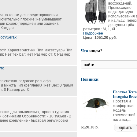
восхождений.
Превосходно
подходятьдля
я на кошки для предотвращения
использования в
ключительно плоские: не уменьшают
и на льду. Тепер
кции кошек (передней или задней).
доступны трёх
Каждая ...
размеров : M, L, XL.
Подробнее
ooth/Serak
Цена: 1051.20 руб.
ooth Характеристики: Тип: аксессуары Тип
Что
ищем?
п: Нет flex bar: Нет Размер от: 0 Размер
Pro
Новинки
пов снежно-ледового рельефа.
и микста Тип крепления: нет Вес: 0 грамм
т: 0 Размер до: 0
Палатка Terra
Incognita Brav
Простая и
комфортная
модель
ошки для альпинизма, горного туризма.
трехместной
ботинками Особенности: - 10 зубьев - 2
палатки,...
аднее крепление - быстрая регулировка
6120.30 р.