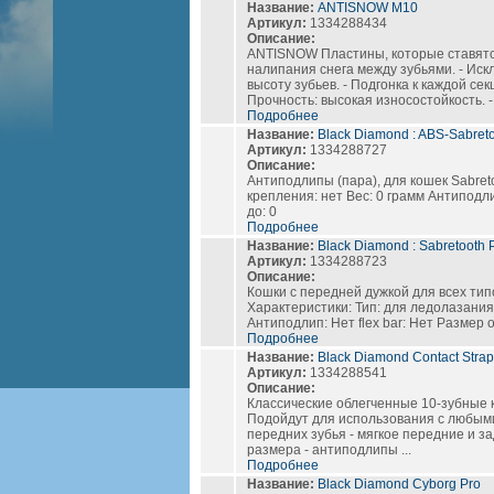
Название:
ANTISNOW M10
Артикул:
1334288434
Описание:
ANTISNOW Пластины, которые ставятс
налипания снега между зубьями. - Ис
высоту зубьев. - Подгонка к каждой се
Прочность: высокая износостойкость. - 
Подробнее
Название:
Black Diamond : ABS-Sabret
Артикул:
1334288727
Описание:
Антиподлипы (пара), для кошек Sabret
крепления: нет Вес: 0 грамм Антиподли
до: 0
Подробнее
Название:
Black Diamond : Sabretooth 
Артикул:
1334288723
Описание:
Кошки с передней дужкой для всех ти
Характеристики: Тип: для ледолазания 
Антиподлип: Нет flex bar: Нет Размер о
Подробнее
Название:
Black Diamond Contact Strap
Артикул:
1334288541
Описание:
Классические облегченные 10-зубные к
Подойдут для использования с любыми 
передних зубья - мягкое передние и з
размера - антиподлипы ...
Подробнее
Название:
Black Diamond Cyborg Pro