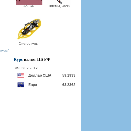
Кошки
Шлемы, каски
Снегоступы
тпуск?
Курс
валют ЦБ РФ
на 08.02.2017
Доллар США
59,1933
Евро
63,2362