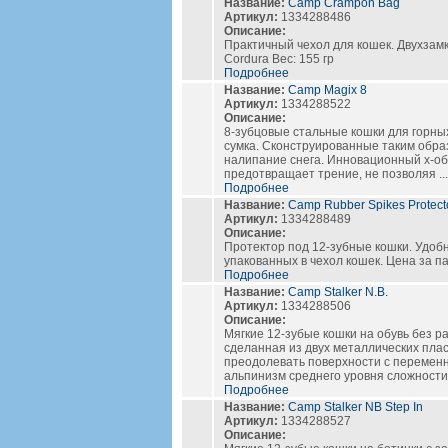
Название:
Camp Crampon Bag
Артикул:
1334288486
Описание:
Практичный чехол для кошек. Двухзам
Cordura Вес: 155 гр
Подробнее
Название:
Camp Magix 8
Артикул:
1334288522
Описание:
8-зубцовые cтальные кошки для горны
сумка. Сконструированные таким обра
налипание снега. Инновационный х-о
предотвращает трение, не позволяя ...
Подробнее
Название:
Camp Rubber Spikes Protect
Артикул:
1334288489
Описание:
Протектор под 12-зубные кошки. Удоб
упакованных в чехол кошек. Цена за п
Подробнее
Название:
Camp Stalker N.B.
Артикул:
1334288506
Описание:
Мягкие 12-зубые кошки на обувь без р
сделанная из двух металлических плас
преодолевать поверхности с перемен
альпинизм среднего уровня сложности 
Подробнее
Название:
Camp Stalker NB Step In
Артикул:
1334288527
Описание: