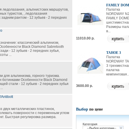
FAMILY DOM
я ледолазания, альпнистских маршрутов,
Палатка
ных туристов, , ледолазания
NORDWAY N2
 задним рантом - 12 зубьев - 2 передних
FAMILY DOM
шестиместна
Размеры пал
ro
в...
11010.00 р.
значение: классический альпинизм,
Особенности Black Diamond Sabretooth
сзади - 12 зубьев - 2 передних зубья,
TAHOE 3
оты ...
Палатка
NORDWAY T
3 трехместна
палатка
кемпинговая..
и для альпинизма, горного туризма.
и ботинками Особенности Black Diamond
ющей стали - 12 зубьев - 2 передних зубья
3600.00 р.
..
/Antibott
з двух металлических пластинок,
Выбор
по цене
олевать поверхности с переменным углом
кт. Быстрая регулировка размера.
Категория
--Выбор категории--