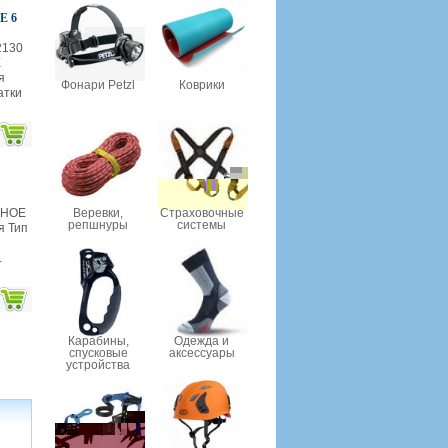
E 6
130
E
я
Фонари Petzl
Коврики
атки
AHOE
Веревки,
Страховочные
репшнуры
системы
я Тип
.
Карабины,
Одежда и
спусковые
аксессуары
устройства