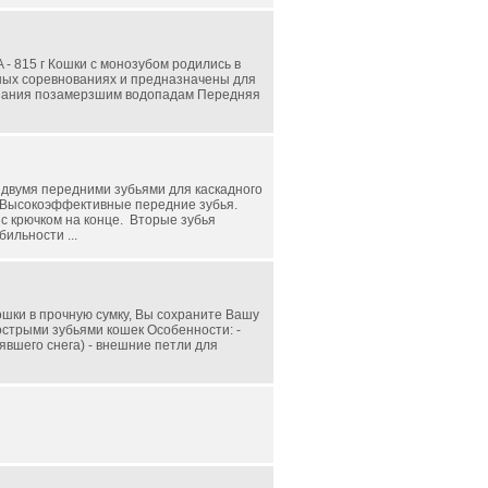
 - 815 г Кошки с монозубом родились в
ных соревнованиях и предназначены для
лазания позамерзшим водопадам Передняя
с двумя передними зубьями для каскадного
. Высокоэффективные передние зубья.
с крючком на конце. Вторые зубья
ильности ...
ошки в прочную сумку, Вы сохраните Вашу
острыми зубьями кошек Особенности: -
явшего снега) - внешние петли для