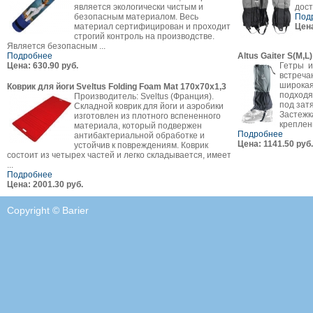
является экологически чистым и
дост
безопасным материалом. Весь
Под
материал сертифицирован и проходит
Цена
строгий контроль на производстве.
Является безопасным ...
Подробнее
Altus Gaiter S(M,L)
Цена: 630.90 руб.
Гетры и
встреча
широкая
Коврик для йоги Sveltus Folding Foam Mat 170х70х1,3
подходя
Производитель: Sveltus (Франция).
под зат
Складной коврик для йоги и аэробики
Застежк
изготовлен из плотного вспененного
креплени
материала, который подвержен
Подробнее
антибактериальной обработке и
Цена: 1141.50 руб.
устойчив к повреждениям. Коврик
состоит из четырех частей и легко складывается, имеет
...
Подробнее
Цена: 2001.30 руб.
Copyright © Barier