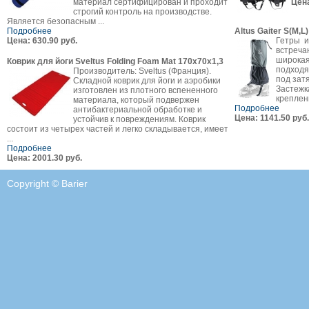
материал сертифицирован и проходит
Цена
строгий контроль на производстве.
Является безопасным ...
Подробнее
Altus Gaiter S(M,L)
Цена: 630.90 руб.
Гетры и
встреча
широкая
Коврик для йоги Sveltus Folding Foam Mat 170х70х1,3
подходя
Производитель: Sveltus (Франция).
под зат
Складной коврик для йоги и аэробики
Застежк
изготовлен из плотного вспененного
креплени
материала, который подвержен
Подробнее
антибактериальной обработке и
Цена: 1141.50 руб.
устойчив к повреждениям. Коврик
состоит из четырех частей и легко складывается, имеет
...
Подробнее
Цена: 2001.30 руб.
Copyright © Barier