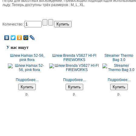
Гетры для высотных восхождений. Превосходно подходятьдля использования
льду. Теперь доступны трёх размеров : M, L, XL.
Количество:
У
нас ищут
Шлем Hamax 52-56,
Шлем Brenda VS627 HI-FI
Streamer Thermo
pink flora
FIREWORKS
Bag 3.0
Подробнее...
Подробнее...
Подробнее...
p.
p.
p.