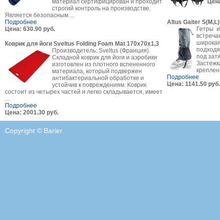
материал сертифицирован и проходит
Цена
строгий контроль на производстве.
Является безопасным ...
Подробнее
Altus Gaiter S(M,L)
Цена: 630.90 руб.
Гетры и
встреча
широкая
Коврик для йоги Sveltus Folding Foam Mat 170х70х1,3
подходя
Производитель: Sveltus (Франция).
под зат
Складной коврик для йоги и аэробики
Застежк
изготовлен из плотного вспененного
креплени
материала, который подвержен
Подробнее
антибактериальной обработке и
Цена: 1141.50 руб.
устойчив к повреждениям. Коврик
состоит из четырех частей и легко складывается, имеет
...
Подробнее
Цена: 2001.30 руб.
Copyright © Barier