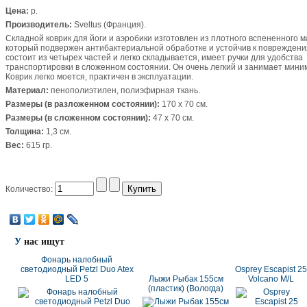
Цена:
p.
Производитель:
Sveltus (Франция).
Складной коврик для йоги и аэробики изготовлен из плотного вспененного 
который подвержен антибактериальной обработке и устойчив к повреждени
состоит из четырех частей и легко складывается, имеет ручки для удобства
транспортировки в сложенном состоянии. Он очень легкий и занимает мини
Коврик легко моется, практичен в эксплуатации.
Материал:
пенополиэтилен, полиэфирная ткань.
Размеры (в разложенном состоянии):
170 х 70 см.
Размеры (в сложенном состоянии):
47 х 70 см.
Толщина:
1,3 см.
Вес:
615 гр.
Количество:
У
нас ищут
Фонарь налобный
светодиодный Petzl Duo Atex
Osprey Escapist 25
LED 5
Лыжи Рыбак 155см
Volcano M/L
(пластик) (Вологда)