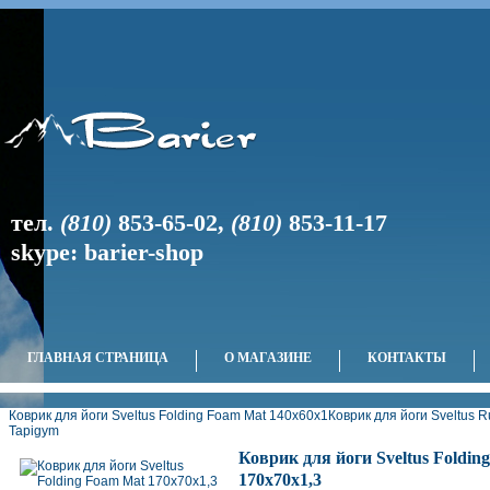
тел.
(810)
853-65-02
,
(810)
853-11-17
skype: barier-shop
ГЛАВНАЯ СТРАНИЦА
О МАГАЗИНЕ
КОНТАКТЫ
Коврик для йоги Sveltus Folding Foam Mat 140x60x1
Коврик для йоги Sveltus R
Tapigym
Коврик для йоги Sveltus Foldin
170х70х1,3