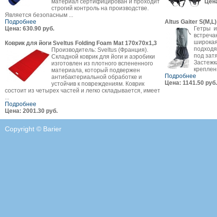
материал сертифицирован и проходит
Цена
строгий контроль на производстве.
Является безопасным ...
Подробнее
Altus Gaiter S(M,L)
Цена: 630.90 руб.
Гетры и
встреча
широкая
Коврик для йоги Sveltus Folding Foam Mat 170х70х1,3
подходя
Производитель: Sveltus (Франция).
под зат
Складной коврик для йоги и аэробики
Застежк
изготовлен из плотного вспененного
креплени
материала, который подвержен
Подробнее
антибактериальной обработке и
Цена: 1141.50 руб.
устойчив к повреждениям. Коврик
состоит из четырех частей и легко складывается, имеет
...
Подробнее
Цена: 2001.30 руб.
Copyright © Barier