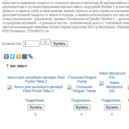
простая и надежная защита от сильного ветра и непогоды В чрезвычайных 
альпинистам и путешественникам хорошо иметь под рукой Shelter I: в него 
залезть и укрыть себя и свой рюкзак, можно залезть в него прямо в спальни
дополнительной защиты от влаги и холода, а можно использовать его как 
плащ Назначение: альпинизм, трекинг Особенности Deuter Shelter I: - цент
со шнуром-затяжкой - 4 длинных петли - упаковочный чехол с табличкой зна
светоотражающая эмблема Deuter Характеристики 420 гр Материал: Ripstop
H2O Размеры: 220х90/70 см
Количество:
У
нас ищут
Totem Woodcock
Чехол для налобного фонаря Petzl
Спальник Pinguin
XXL
Poche Tikka 2
Tramp
Подробнее...
Подробнее...
Подробнее...
p.
p.
p.