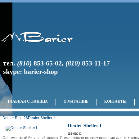
тел.
(810)
853-65-02
,
(810)
853-11-17
skype: barier-shop
ГЛАВНАЯ СТРАНИЦА
О МАГАЗИНЕ
КОНТАКТЫ
Deuter Rise 26
Deuter Shelter II
Deuter Shelter I
Цена:
p.
Одноместный бивачный мешок. Самая легкое по весу решение для тех, ком