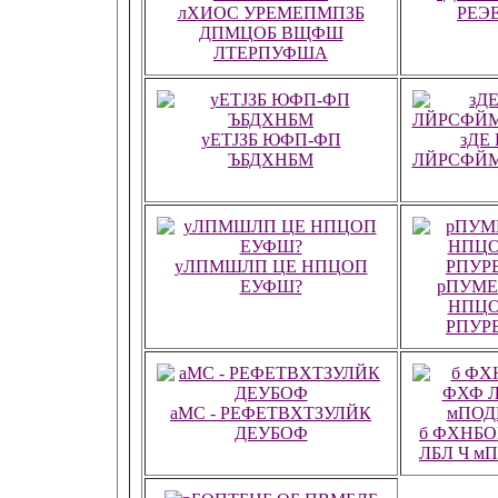
лХИОС УРЕМЕПМПЗБ
РЕЭ
ДПМЦОБ ВЩФШ
ЛТЕРПУФША
уЕТЈЗБ ЮФП-ФП
зДЕ
ЪБДХНБМ
ЛЙРСФЙ
уЛПМШЛП ЦЕ НПЦОП
ЕУФШ?
рПУМЕ
НПЦО
РПУР
аМС - РЕФЕТВХТЗУЛЙК
ДЕУБОФ
б ФХНБ
ЛБЛ Ч м