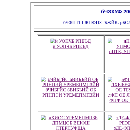
бЧЗХУФ 20
бЧФПТЩ ЖПФПЗТБЖЙК: рБОЛ
й УОПЧБ РПЕЪД
нПТЕ, УП
бЧЙБГЙС бВИБЪЙЙ ОБ
РПНПЭЙ УРЕМЕПМПЗЙЙ
лФП ОЕ 
ФПФ ОЕ 
зДЕ-Ф