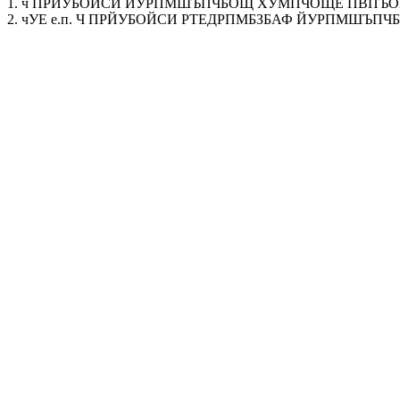
1. ч ПРЙУБОЙСИ ЙУРПМШЪПЧБОЩ ХУМПЧОЩЕ ПВПЪОБЮЕОЙС
2. чУЕ е.п. Ч ПРЙУБОЙСИ РТЕДРПМБЗБАФ ЙУРПМШЪ