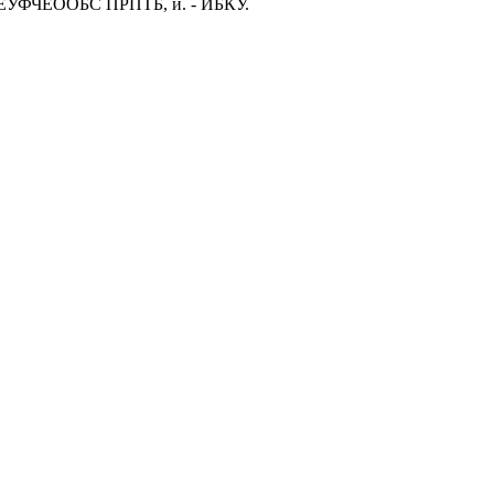
ФЧЕООБС ПРПТБ, и. - ИБКУ.