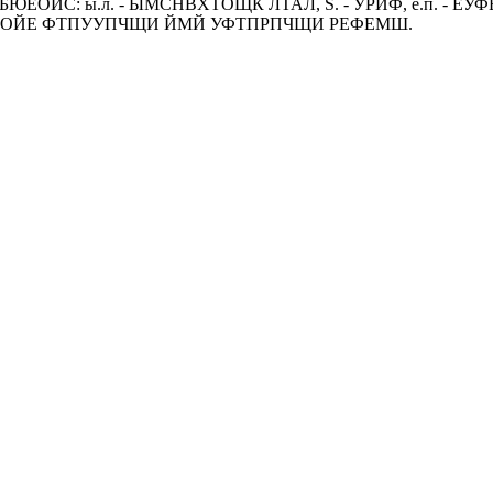
: ы.л. - ЫМСНВХТОЩК ЛТАЛ, S. - УРЙФ, е.п. - ЕУФЕУ
ПЧБОЙЕ ФТПУУПЧЩИ ЙМЙ УФТПРПЧЩИ РЕФЕМШ.