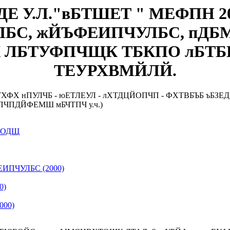
У.Л."вБТШЕТ " МЕФПН 20
УЛБС, жЙЪФЕИПЧУЛБС, пДБ
К ЛБТУФПЧЩК ТБКПО лБТ
ТЕУРХВМЙЛЙ.
ХФХ нПУЛЧБ - юЕТЛЕУЛ - лХТДЦЙОПЧП - ФХТВБЪБ ъБЗЕ
ПЧПДЙФЕМШ мБЧТПЧ у.ч.)
БОДЩ
ПЧУЛБС (2000)
0)
000)