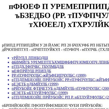
пФЮЕФ П УРЕМЕПРПИПДЕ 
ъБЗЕДБО (РР. тПУФПЧ
тХЮЕЕЛ) хТХРУЛЙ
рПИПД РТПИПДЙМ У 28 ЙАМС РП 20 БЧЗХУФБ РП НБТЫТ
дЙЧОПНПТУЛ - оПЧПТПУЙКУЛ - тПУФПЧ - нПУЛЧБ. (ТХЛ
уРЙУПЛ ЛПНБОДЩ
фБВМЙГБ УРЕМЕПТЕЪХМШФБФПЧ ЮМЕОПЧ ЛПН
рТПДХЛФПЧБС ТБУЛМБДЛБ
мЕФПРЙУШ РПИПДБ
РР.тПУФПЧУЛБС-жЙЪФЕИПЧУЛБС (1999)
рТПДПМЦЕОЙЕ ПРЙУБОЙС РР.тПУФПЧУЛБС-жЙЪФЕИ
рЕЭЕТБ пДБМЙУЛБ (1999)
пРЙУБОЙЕ ФТБЧЕТУБ пДБМЙУЛБ-тПУФПЧУЛБС (200
рЕЭЕТБ нБТЛУЙУФУЛБС (1999)
рТПДПМЦЕОЙЕ ПРЙУБОЙС РП Р. нБТЛУЙУФУЛБС (2
оБРПНЙОБОЙЕ ПФОПУЙФЕМШОП ЧУЕИ ПРЙУБОЙК: