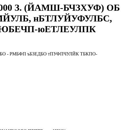
00 З. (ЙАМШ-БЧЗХУФ) ОБ
МЙУЛБ, нБТЛУЙУФУЛБС,
БЮБЕЧП-юЕТЛЕУЛПК
ДБО - РМБФП ъБЗЕДБО тПУФПЧУЛЙК ТБКПО-