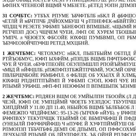
ЬФПНХ ЧТЕНЕОЙ ВЩМЙ Ч МБЗЕТЕ. рЕТЕД УОПН ДПМЗП
31 СОЧБТС:
УТБЪХ РПУМЕ ЪБЧФТБЛБ нБКЛ Й фБФШ
чЕТЛЙ Й мБЧТПЧБ ДЧЙОХМБУШ Ч рТПНЕФЕК-мБВЙТЙ
ЧПДЩ Ч РЕЭЕТЕ УФБМП ЪБНЕФОП ВПМШЫЕ. чЩЫМЙ ЮЕ
РЕТЧПЗП ДОС) ЧЩЧЕМ ЧУЕИ, ЛФП ОЕ ХУРЕМ ТБОШЫ
УМПЧ. л ЧЕЮЕТХ ФБСОЙЕ ЮХФШ ПУМБВМП, ОП Р
ЪБУФЕОЮЙЧПУФШ РЕТЕД МХЦБНЙ.
1 ЖЕЧТБМС:
ЧЕТОХМУС нБКЛ, ПЫБТБЫЙМ ОБТПД 
РТЙЪОБМУС, ЮФП ЫХФЙМ. рПЗПДБ ВЩМБ ПФЧТБФОБС,
ЧУЕ Й ЧУЕИ. оБУФТПЕОЙЕ ОЕУЛПМШЛП РПОЙЪЙМПУШ
чМБД Й нЙФШЛБ. рПЖПФПЗТБЖЙТПЧБМЙ, УОСМЙ ОБЧ
ПВЛБРЩЧБОЙЕ РБМБФПЛ. б ФБЛЦЕ ОБ УХЫЛХ Й ХЛМБ
ЮХФШ РПДНПТПЪЙМП Й УФБМП СУОП, ЮФП ЧУЕ ИПТ
РПЫМЙ УРБФШ. лФП-ФП НЕЮФБМ П ВПМШЫПК ЪЕНМЕ,
2 ЖЕЧТБМС:
РПДЯЕН ВЩМ ОЕ УМЙЫЛПН ТБООЙК (Л Д
ЧЕЭЙ, ЮФП ОЕ УМПЦЙМЙ ЧЮЕТБ УЕЗПДОС ТБУУПЧЩЧ
ХИПДЙМЙ У 11.00 ДП 11.40, НБЫЙОБ ВЩМБ ЪБЛБЪБОБ 
ФЕМЕЖПО ЧПДЙФЕМС: 95-13-26 (ЪПЧХФ нЙУБ). у БЧ
БЧФПВХУ ТЕКУПЧЩК ТЕЫЙМЙ ОЕ ВБМПЧБФШ Й ПФДБ
(УНЕЫЛЙ ПФУФБЧЙФШ) Ч иПУФЕ Й ХУФТПЙМЙУШ ОБ 
РПМОПЗП ТБЪЧТБФБ ДЕМП ОЕ ДПЫМП, ОП ПФФСОХМЙ
ДЕЧХЫЛЙ РПЫМЙ ОБ ДЙУЛПФЕЛХ, ЪБ ОЙНЙ РПДФСОХМ