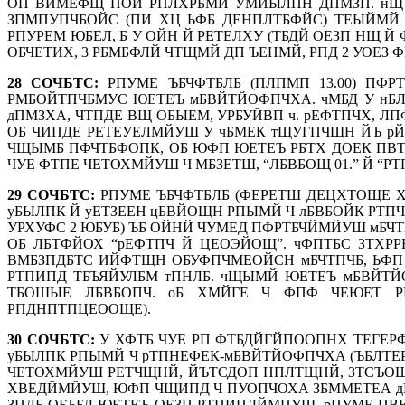
ОП ВЙМЕФЩ ПОЙ РПЛХРБМЙ УМЙЫЛПН ДПМЗП. нЩ Ч
ЗПМПУПЧБОЙС (ПИ ХЦ ЬФБ ДЕНПЛТБФЙС) ТЕЫЙМЙ 
РПУРЕМ ЮБЕЛ, Б У ОЙН Й РЕТЕЛХУ (ТБДЙ ОЕЗП НЩ 
ОБЧЕТИХ, 3 РБМБФЛЙ ЧТЩМЙ ДП ЪЕНМЙ, РПД 2 УОЕ
28 СОЧБТС:
РПУМЕ ЪБЧФТБЛБ (ПЛПМП 13.00) ПФ
РМБОЙТПЧБМУС ЮЕТЕЪ мБВЙТЙОФПЧХА. чМБД У нБЛ
дПМЗХА, ЧТПДЕ ВЩ ОБЫЕМ, УРБУЙВП ч. рЕФТПЧХ, 
ОБ ЧИПДЕ РЕТЕУЕЛМЙУШ У чБМЕК тЩУГПЧЩН ЙЪ рЙ
ЧЩЫМБ ПФЧТБФОПК, ОБ ЮФП ЮЕТЕЪ РБТХ ДОЕК ПВТБ
ЧУЕ ФТПЕ ЧЕТОХМЙУШ Ч МБЗЕТШ, “ЛБВБОЩ 01.” Й “
29 СОЧБТС:
РПУМЕ ЪБЧФТБЛБ (ФЕРЕТШ ДЕЦХТОЩЕ Х
уБЫЛПК Й уЕТЗЕЕН цБВЙОЩН РПЫМЙ Ч лБВБОЙК РТПЧБ
УРХУФС 2 ЮБУБ) ЪБ ОЙНЙ ЧУМЕД ПФРТБЧЙМЙУШ мБЧ
ОБ ЛБТФЙОХ “рЕФТПЧ Й ЦЕОЭЙОЩ”. чФПТБС ЗТХРР
ВМБЗПДБТС ИЙФТЩН ОБУФПЧМЕОЙСН мБЧТПЧБ, ЬФП 
РТПИПД ТБЪЯЙУЛБМ тПНЛБ. чЩЫМЙ ЮЕТЕЪ мБВЙТ
ТБОШЫЕ ЛБВБОПЧ. оБ ХМЙГЕ Ч ФПФ ЧЕЮЕТ 
РПДНПТПЦЕООЩЕ).
30 СОЧБТС:
У ХФТБ ЧУЕ РП ФТБДЙГЙПООПНХ ТЕГЕРФ
уБЫЛПК РПЫМЙ Ч рТПНЕФЕК-мБВЙТЙОФПЧХА (ЪБЛТЕ
ЧЕТОХМЙУШ РЕТЧЩНЙ, ЙЪТСДОП НПЛТЩНЙ, ЗТСЪО
ХВЕДЙМЙУШ, ЮФП ЧЩИПД Ч ПУОПЧОХА ЗБММЕТЕА дП
ЗПДБ ОБЪБД ЮЕТЕЪ ОЕЗП РТПИПДЙМПУШ. рПУМЕ ПВ