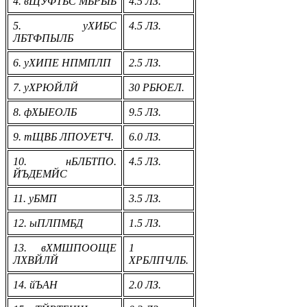
4. вЩУФТБС МБРЫБ
4.5 ЛЗ.
5. уХИБС
4.5 ЛЗ.
ЛБТФПЫЛБ
6. уХИПЕ НПМПЛП
2.5 ЛЗ.
7. уХРЮЙЛЙ
30 РБЮЕЛ.
8. фХЫЕОЛБ
9.5 ЛЗ.
9. тЩВБ ЛПОУЕТЧ.
6.0 ЛЗ.
10. нБЛБТПО.
4.5 ЛЗ.
ЙЪДЕМЙС
11. уБМП
3.5 ЛЗ.
12. ыПЛПМБД
1.5 ЛЗ.
13. вХМШПООЩЕ
1
ЛХВЙЛЙ
ХРБЛПЧЛБ.
14. йЪАН
2.0 ЛЗ.