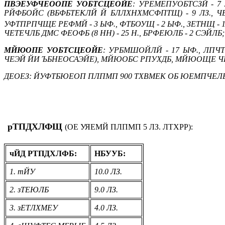
ПВЭЕУФЧЕООПЕ УОБТСЦЕОЙЕ
: УРЕМЕПУОБТСЗЙ - 
РЙФБОЙС (ВБФБТЕКЛЙ Й БЛЛХНХМСФПТЩ) - 9 ЛЗ., Ч
УФТПРПЧЩЕ РЕФМЙ - 3 ЫФ., ФТБОУЩ - 2 ЫФ., ЗЕТНЩ - 1
ЧЕТЕЧЛБ ДМС ФЕОФБ (8 НН) - 25 Н., БРФЕЮЛБ - 2 СЭЙЛБ; 
МЙЮОПЕ УОБТСЦЕОЙЕ
: УРБМШОЙЛЙ - 17 ЫФ., ЛП
ЧЕЭЙ ЙИ ЪБНЕОСАЭЙЕ), МЙЮОБС РПУХДБ, МЙЮОЩЕ Ч
ДЕОЕЗ: ЙУФТБЮЕОП ПЛПМП 900 ТХВМЕК ОБ ЮЕМПЧЕЛБ
рТПДХЛФЩ
(ОЕ УЯЕМЙ ПЛПМП 5 ЛЗ. ЛТХРР):
чЙД РТПДХЛФБ:
НБУУБ:
1. тЙУ
10.0 ЛЗ.
2. зТЕЮЛБ
9.0 ЛЗ.
3. зЕТЛХМЕУ
4.0 ЛЗ.