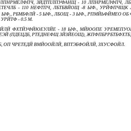
7 ЛПНРМЕЛФПЧ, ЗЙДТПЛПУФАНЩ - 10 ЛПНРМЕЛФПЧ, Л
ЕТЕЧЛБ - 110 НЕФТПЧ, ЛБТБВЙОЩ -8 ЫФ., УРЙФПЧЩК
 ЫФ., РБМБФЛЙ - 5 ЫФ., ЛБОЩ - 3 ЫФ., РПМЙЬФЙМЕО ОБ 
УРЙТФ - 0.5 М.
ЧТЙЛЙ ФХТЙУФЙЮЕУЛЙЕ - 18 ЫФ., МЙЮОПЕ УРЕМЕПУ
ЕЭЙ (ПДЕЦДБ, РТЕДНЕФЩ ЗЙЗЙЕОЩ), ЖПФПБРРБТБФХТ
, ОП ЧРЕТЕДЙ ВМЙООЙЛЙ, ВПТЭБФОЙЛЙ, ЗХУСФОЙЛ.