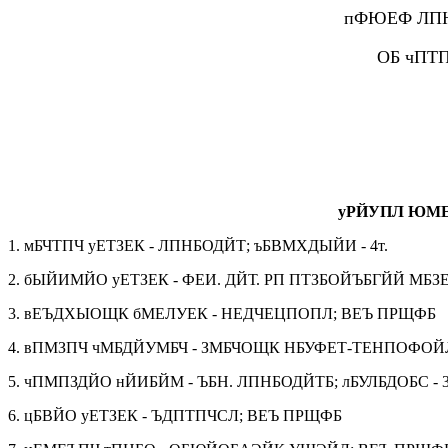
пФЮЕФ ЛПН
ОБ чПТ
уРЙУПЛ ЮМ
1. мБЧТПЧ уЕТЗЕК - ЛПНБОДЙТ; ъБВМХДЫЙИ - 4т.
2. бЫЙИМЙО уЕТЗЕК - ФЕИ. ДЙТ. РП ПТЗБОЙЪБГЙЙ МБ
3. вЕЪДХЫОЩК бМЕЛУЕК - НЕДЧЕЦПОПЛ; ВЕЪ ПРЩФБ
4. вПМЗПЧ чМБДЙУМБЧ - ЗМБЧОЩК НБУФЕТ-ТЕНПОФОЙЛ;
5. чПМПЗДЙО нЙИБЙМ - ЪБН. ЛПНБОДЙТБ; лБУЛБДОБС - 3
6. цБВЙО уЕТЗЕК - ЪДПТПЧСЛ; ВЕЪ ПРЩФБ