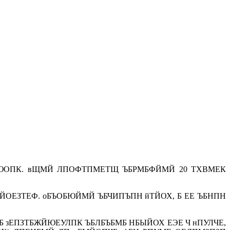
БЮОПК. вЩМЙ ЛПОФТПМЕТЩ ЪБРМБФЙМЙ 20 ТХВМЕК
ЙОЕЗТЕФ. оБЪОБЮЙМЙ ЪБЧИПЪПН йТЙОХ, Б ЕЕ ЪБНПН
Б зЕПЗТБЖЙЮЕУЛПК ЪБЛБЪБМБ НБЫЙОХ ЕЭЕ Ч нПУЛЧЕ,