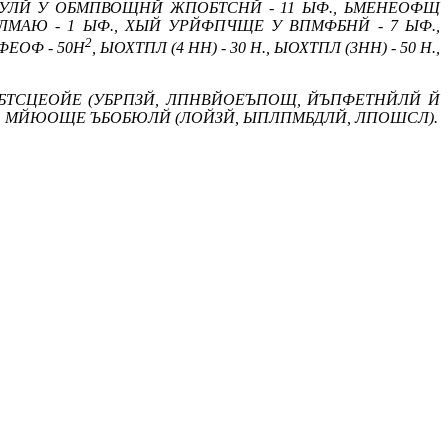
БУЛЙ У ОБМПВОЩНЙ ЖПОБТСНЙ - 11 ЫФ., ЬМЕНЕОФЩ
 ЛМАЮ - 1 ЫФ., ХЫЙ УРЙФПЧЩЕ У ВПМФБНЙ - 7 ЫФ.,
2
ФЕОФ - 50Н
, ЫОХТПЛ (4 НН) - 30 Н., ЫОХТПЛ (3НН) - 50 Н.,
ОБТСЦЕОЙЕ (УБРПЗЙ, ЛПНВЙОЕЪПОЩ, ЙЪПФЕТНЙЛЙ Й
Б, МЙЮОЩЕ ЪБОБЮЛЙ (ЛОЙЗЙ, ЫПЛПМБДЛЙ, ЛПОШСЛ).