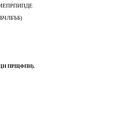
ЕМЕПРПИПДЕ
БЧЛБЪБ)
Н ПРЩФПН).