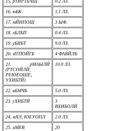
15. рТЙРТБЧЩ
0.2 ЛЗ.
16. юБК
1.1 ЛЗ.
17. мЙНПОЩ
3 ЫФ.
18. лБЛБП
0.4 ЛЗ.
19. уБИБТ
9.0 ЛЗ.
20. зПТЮЙГБ
4 ФАВЙЛБ
21. рМАЫЛЙ
10.0 ЛЗ.
(РТСОЙЛЙ,
РЕЮЕОШЕ,
УХИБТЙ)
22. иБМЧБ
5.0 ЛЗ.
23. уХИБТЙ
3
ВХИБОЛЙ
24. мХЛ, ЮЕУОПЛ
2.0 ЛЗ.
25. иМЕВ
20