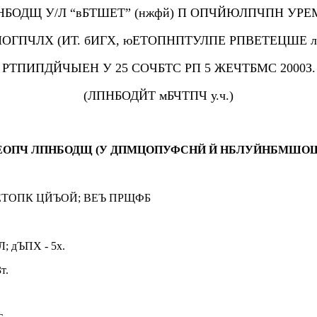
БОДЩ У/Л “вБТШЕТ” (нжфй) П ОПЧЙЮЛПЧПН УР
ПОГПЧЛХ (ИТ. бИГХ, юЕТОПНПТУЛПЕ РПВЕТЕЦШЕ л
РТПИПДЙЧЫЕН У 25 СОЧБТС РП 5 ЖЕЧТБМС 2000З.
(ЛПНБОДЙТ мБЧТПЧ у.ч.)
ЕОПЧ ЛПНБОДЩ (У ДПМЦОПУФСНЙ Й НБЛУЙНБМШОЩ
ЗЕТОПК ЦЙЪОЙ; ВЕЪ ПРЩФБ
 дЪПХ - 5х.
т.