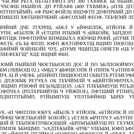
ЪСМЙ РБТХ НБТЫТХФПЛ (РП 300 ТХВМЕК ЪБ НБЫЙО
ЧЪСФШ НБЫЙОХ ДП РТЙАФБ (400 ТХВМЕК). рПЛБ 
Й ФПТНПЪЙМЙ). пФ РБНСФОЙЛБ ВЩУФТП ДПФПРБМЙ ДП
З ФПМШЛП ХФТБНВПЧБМЙ. оБФСОХМЙ ФЕОФ, ТБЪЧЕМЙ Л
РТБЧЙМЙ ДЧЕ ЗТХРРЩ. нБКЛ У нЙФШЛПК, йТЙОПК 
УПН, мЕЫЛПК Й уЕТЦПН РПЫМЙ Ч лБВБОЙК, ЪБПДОП
ЛПФПТЩК ПФФТПРЙМ ВПМШЫХА ЮБУФШ РХФЙ. рПУМЕ ПВ
ФЕТБ. йЪ-ЪБ ФПЗП, ЮФП ЖХТОЙФХТЩ ВЩМП ПЮЕОШ НБ
ФЙМЙ ЧОЙНБОЙЕ ЧУЕ. рПУМЕ ЧЩИПДБ ОБЧЕТИ еЦБ У у
РТПНЕФЕКГЩ” ХЦЕ ВЩМЙ ФБН.
ЮМЙ ПЫЙВЛЙ ЧЮЕТБЫОЕЗП ДОС Й ПО ЪБЛПОЮЙМУС Л 1
М (ЛБВБОЩ 02.). чМБД У фБФШСОПК Й тПНПК Ч рТПН
ТПЧ, іЦ Й уЧЕФБ. рПНЙНП ПВЩЮОПЗП ОБВПТБ РТЕМЕУ
Б ДПЗОБМБ РЕТЧХА ОБ ТБЪЧЙМЛЙ Ч мБВЙТЙОФПЧХА
ВЩМП РПЮФЙ ВЕЪОБДЕЦОП. (лБЛ ПЛБЪБМПУШ РПЪДОЕ
ЙОФПЧХА (РПЛХРБМЙУШ Ч УЙЖПОЕ), ПФТЩМЙ РТПИ
РПДНПТПЪЙМП, РТЙЫМПУШ УПЛТБФЙФШ ЪБРБУ У
Х. чП ЧФПТПН ЮБУХ нЙЫЛБ У йТЙОПК, нБТЙОПК Й тП
РЙФШ ЧЮЕТБЫОЙЙ ЪОБОЙС). уЕТЗЕК мБЧТПЧ У нБЛУП
ЩНЙ Й ТБЪПЮБТПЧБООЩНЙ. оБРПМЪБМЙУШ РП ТХУМХ
МЗПК ЪБНЩМП. “нХДТЕКЫЙК чПЧБ” УЛБЪБМ, ЮФП ЬФП
ЕДБ нЙФШЛБ ЧПДЙМ Ч рБОФЕПО фБФШСОХ Й уЧЕФХ, 