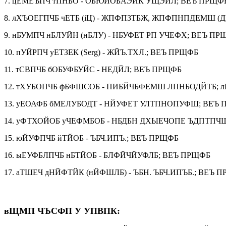
7. цЕМЕЪПЧ тПНБО - ОБЮЙОБАЭЙК УЩЭЙЛ; ВЕЪ ПРЩФ
8. лХЪОЕГПЧБ чЕТБ (іЦ) - ЖПФПЗТБЖ, ЖПФПНПДЕМШ (ДМ
9. нБУМПЧ нБЛУЙН (нБЛУ) - НБУФЕТ РП УЧЕФХ; ВЕЪ ПР
10. пУЙРПЧ уЕТЗЕК (Serg) - ЖЙЪ.ТХЛ.; ВЕЪ ПРЩФБ
11. тСВПЧБ бОБУФБУЙС - НЕДЙЛ; ВЕЪ ПРЩФБ
12. тХУБОПЧБ фБФШСОБ - ПИБЙЧБФЕМШ ЛПНБОДЙТБ; лБТ
13. уЕОАФБ бМЕЛУБОДТ - НЙУФЕТ УЛТПНОПУФШ; ВЕЪ
14. уФТХОЙОБ уЧЕФМБОБ - НБДБН ДХЫЕЧОПЕ ЪДПТПЧ
15. юЙУФПЧБ йТЙОБ - ЪБЧ.ИПЪ.; ВЕЪ ПРЩФБ
16. ыЕУФБЛПЧБ нБТЙОБ - БЛФЙЧЙУФЛБ; ВЕЪ ПРЩФБ
17. аТШЕЧ дНЙФТЙК (нЙФШЛБ) - ЪБН. ЪБЧ.ИПЪБ.; ВЕЪ 
вЩМП ЧЪСФП У УПВПК: