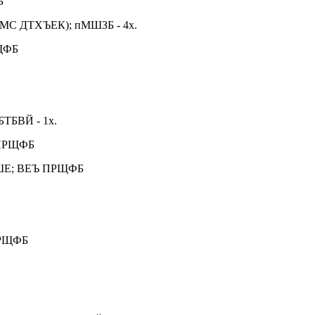
Б
С ДТХЪЕК); пМШЗБ - 4х.
ЩФБ
БВЙ - 1х.
 ПРЩФБ
ШЕ; ВЕЪ ПРЩФБ
ПРЩФБ