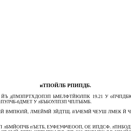
иТПОЙЛБ РПИПДБ.
 ЙЪ дПМЗПРТХДОПЗП ЬМЕЛФТЙЮЛПК 19.21 У оПЧПД
ПУЛЧБ-бДМЕТ У лБЪБОУЛПЗП ЧПЛЪБМБ.
Й ВМПЮЛЙ, ЛМЕЙМЙ ЗЙДТЩ. йЪЧЕМЙ ЧЕУШ ЛМЕК Й Ч
 лБМЙОПЧБ пЪЕТБ, ЕУФЕУФЧЕООП, ОЕ ИПДСФ. лПНБОД