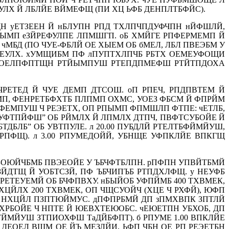
УЛХ Й ЛБЛЙЕ ВЙМЕФЩ (ПИ ХЦ ЬФБ ДЕНПЛТБФЙС).
ЩН уЕТЗЕЕН Й нБЛУПН РПД ТХЛПЧПДУФЧПН нЙФШЛЙ,
ПЫМП еЗЙРЕФУЛПЕ ЛПМШГП. оБ ХМЙГЕ РПФЕРМЕМП Й
БД (ПО ЧУЕ-ФБЛЙ ОЕ ХЫЕМ ОБ бМЕЛ, ЛБЛ ПВЕЭБМ У
БЧЕУЛХ. хУМЩИБМ ПФ лПУПТХЛПЧБ РБТХ ОЕМЕУФОЩИ
, ОЕЛПФПТЩН РТЙЫМПУШ РТЕПДПМЕФШ РТЙТПДОХА
РЕТЕД Й ЧУЕ ДЕМП ДТСОШ. оП РПЕЧ, РПДПВТЕМ Й
МП, ФЕНРЕТБФХТБ ПЛПМП ОХМС, УОЕЗ ФБСМ Й ФПРЙМ
ЕМПУШ Ч РЕЭЕТХ, ОП РПЫМП ФПМШЛП ФТПЕ: чЕТЛБ,
УФТПЙФШ” ОБ РЙМЛХ Й ЛПМЛХ ДТПЧ, ПВФТСУБОЙЕ Й
БЛБ” ОБ УВТПУЛЕ. л 20.00 ПУБДЛЙ РТЕЛТБФЙМЙУШ,
ПФЩ). л 3.00 РПУМЕДОЙЙ, УБНЩЕ УФПКЛЙЕ ВПКГЩ
ЛБОЮЙЧБМБ ПВЭЕОЙЕ У ЪБЧФТБЛПН. рПФПН УПВЙТБМЙ
ЙДТЩ Й УОБТСЗЙ, ПФ ЪБЧИПЪБ РТПДХЛФЩ. у НЕУФБ
Н РЕТЕУЕМЙ ОБ БЧФПВХУ. нБЫЙОБ УФПЙМБ 400 ТХВМЕК,
ХЦЙЛХ 200 ТХВМЕК, ОП ЧЩСУОЙЧ (ХЦЕ Ч РХФЙ), ЮФП
 НХЦЙЛ ПЗПТЮЙМУС. дПФПРБМЙ ДП зПМХВПК ЗПТЛЙ
РБОЙЕ Ч НПТЕ Й ЮЕВХТЕЮОБС. чЕЮЕТПН УБХОБ, ДП
МЙУШ ЗТПИОХФШ ТaДЙБФПТ). б РПУМЕ 1.00 ВПКЛЙЕ
ДЕОЕЛ ВЩМ ОЕ ЙЪ МЕЗЛЙИ, ЬФП ЧБН ОЕ РП РЕЭЕТБН