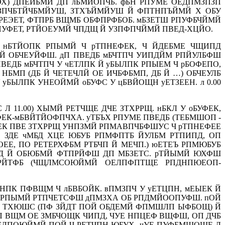
Х) ДПЕИБМЙ ДП лБМЙОПЧБ. фБН РПУМЕ ОЕДПМЗПЗП
ДПЗПЧБТЙЧБМЙУШ, ЗТХЪЙМЙУШ Й ФПТНПЪЙМЙ Х ОБУ
 РЕЭЕТ, ФТПРБ ВЩМБ ОБФПРФБОБ. мБЗЕТШ РПУФБЧЙМЙ
ПУФЕТ, РТЙОЕУМЙ ЧПДЩ Й УЗПФПЧЙМЙ ПВЕД-ХЦЙО.
Й нБТЙОПК РПЫМЙ Ч рТПНЕФЕК, Ч ЙДЕБМЕ ЧЩИПД
 Й ОБЧЕУЙФШ. дП ПВЕДБ мБЧТПЧ УИПДЙМ РПЙУЛБФШ
ЕДБ мБЧТПЧ У чЕТЛПК Й уБЫЛПК РПЫЕМ Ч рБОФЕПО,
МП (ДБ Й ЧЕТЕЧЛЙ ОЕ ИЧБФБМП, ДБ Й …) ОБЧЕУЛБ
БЫЛПК УНЕОЙМЙ оБУФС У цБВЙОЩН уЕТЗЕЕН. л 0.00
1.00) ХЫМЙ РЕТЧЩЕ ДЧЕ ЗТХРРЩ. нБКЛ У оБУФЕК,
ЕФЕК-мБВЙТЙОФПЧХА. уТБЪХ РПУМЕ ПВЕДБ (ТЕБМШОП -
ФЕК ПВЕ ЗТХРРЩ УНПЗМЙ РПМАВПЧБФШУС Ч рТПНЕФЕЕ
, ЗДЕ чМБД ХЦЕ ЮБУБ РПМФПТБ ЙУЛБМ РТПИПД, ОП
Е, ПО РЕТЕРХФБМ РТБЧП Й МЕЧП.) юЕТЕЪ РПМЮБУБ
ПД Й ОБЮБМЙ ФТПРЙФШ ДП МБЗЕТС. рТЙЫМЙ ЮХФШ
РЙТФБ (ЧЩЛМСОЮЙМЙ ОЕЛПФПТЩЕ РПДНПЮЕОП-
НПК ПФВЩМ Ч лБВБОЙК. вПМЗПЧ У уЕТЦПН, мЕЫЕК Й
Н РПЫМЙ РТПЧЕТСФШ дПМЗХА ОБ РПДМЙООПУФШ. пОЙ
 ТХЮШС (ПФ ЗЙДТ ПОЙ ОБДЕМЙ ФПМШЛП ЫФБОЩ) Й
 ВЩМ ОЕ ЗМБЧОЩК ЧИПД, ЧУЕ НПЦЕФ ВЩФШ, ОП ДЧБ
ЪБЛПОЮЙМЙ ПОЙ Ч РЕТЧПН ЮБУХ. чУЕ ПУФБМШОЩЕ Л