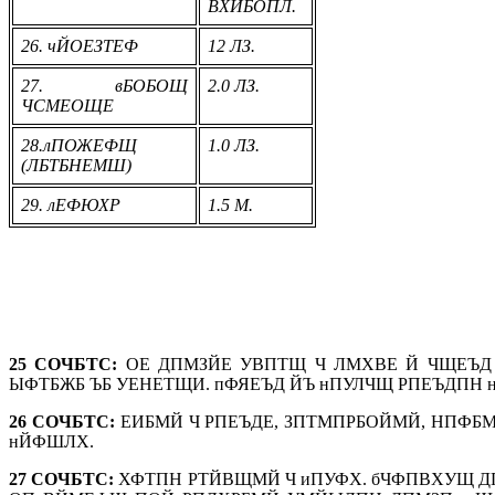
ВХИБОПЛ.
26. чЙОЕЗТЕФ
12 ЛЗ.
27. вБОБОЩ
2.0 ЛЗ.
ЧСМЕОЩЕ
28.лПОЖЕФЩ
1.0 ЛЗ.
(ЛБТБНЕМШ)
29. лЕФЮХР
1.5 М.
25 СОЧБТС:
ОЕ ДПМЗЙЕ УВПТЩ Ч ЛМХВЕ Й ЧЩЕЪД
ЫФТБЖБ ЪБ УЕНЕТЩИ. пФЯЕЪД ЙЪ нПУЛЧЩ РПЕЪДПН н
26 СОЧБТС:
ЕИБМЙ Ч РПЕЪДЕ, ЗПТМПРБОЙМЙ, НПФБМ
нЙФШЛХ.
27 СОЧБТС:
ХФТПН РТЙВЩМЙ Ч иПУФХ. бЧФПВХУЩ ДП