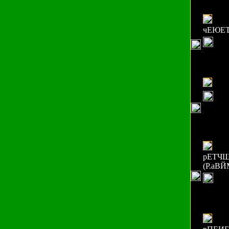
чЕЮЕ
рЕТЧЩ
(Р.аВ