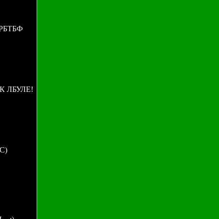
РБТБФ
 ЛБУЛЕ!
С)