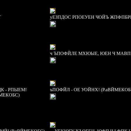
Т
уЕЗПДОС РПОЕУЕН ЧОЙЪ ЖПФПБР
ч ЪПОФЙЛЕ МХЮЫЕ, ЮЕН Ч МАВПК
К - РПЫЕМ!
ъПОФЙЛ - ОЕ УОЙНХ! (Р.аВЙМЕКОБ
ЙМЕКОБС)